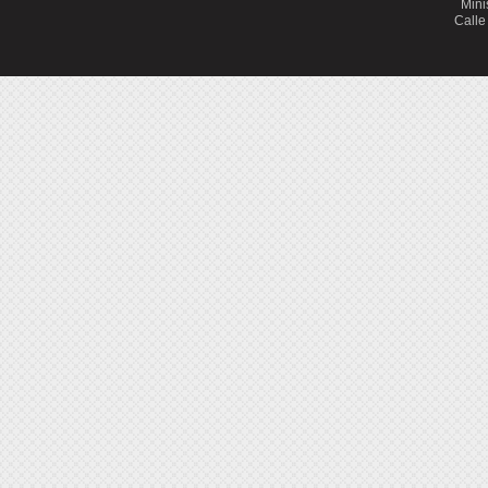
Mini
Calle